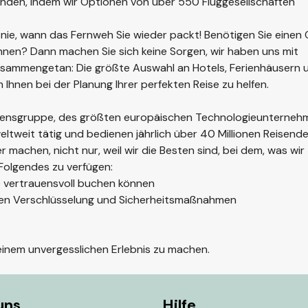
finden, indem wir Optionen von über 550 Fluggesellschaften
en nie, wann das Fernweh Sie wieder packt! Benötigen Sie einen 
nnen? Dann machen Sie sich keine Sorgen, wir haben uns mit
sammengetan: Die größte Auswahl an Hotels, Ferienhäusern 
nen bei der Planung Ihrer perfekten Reise zu helfen.
nehmensgruppe, des größten europäischen Technologieunterne
eltweit tätig und bedienen jährlich über 40 Millionen Reisende
 machen, nicht nur, weil wir die Besten sind, bei dem, was wir 
r Folgendes zu verfügen:
ie vertrauensvoll buchen können
ren Verschlüsselung und Sicherheitsmaßnahmen
 einem unvergesslichen Erlebnis zu machen.
uns
Hilfe