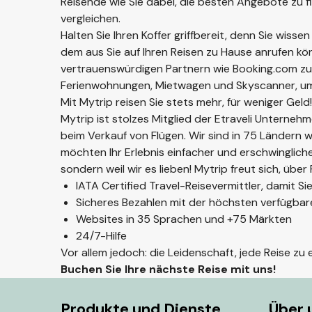
Reisende wie Sie dabei, die besten Angebote zu 
vergleichen.
Halten Sie Ihren Koffer griffbereit, denn Sie wiss
dem aus Sie auf Ihren Reisen zu Hause anrufen kö
vertrauenswürdigen Partnern wie Booking.com zu
Ferienwohnungen, Mietwagen und Skyscanner, um Ih
Mit Mytrip reisen Sie stets mehr, für weniger Geld!
Mytrip ist stolzes Mitglied der Etraveli Unter
beim Verkauf von Flügen. Wir sind in 75 Ländern w
möchten Ihr Erlebnis einfacher und erschwinglicher
sondern weil wir es lieben! Mytrip freut sich, übe
IATA Certified Travel-Reisevermittler, damit S
Sicheres Bezahlen mit der höchsten verfügba
Websites in 35 Sprachen und +75 Märkten
24/7-Hilfe
Vor allem jedoch: die Leidenschaft, jede Reise zu
Buchen Sie Ihre nächste Reise mit uns!
Produkte und Dienste
Über 