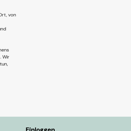
Ort, von
und
hmens
. Wir
tun,
Einloggen